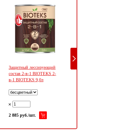
Защитный лессирующий
Аксессуары для укладки
состав 2-в-1 BIOTEKS 2-
напольных покрытий
в-1 BIOTEKS 9,0л
Подложка "Порилекс" для
паркета - 2 мм
20 руб./м2
2 885 руб./шт.