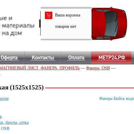
Ваша корзина
товаров нет
МАГНИЕВЫЙ ЛИСТ, ФАНЕРА, ПРОФИЛЬ
—
Фанера, OSB
—
)
ая (1525х1525)
артон
Фанера Бийск водо
ь
и, бинты, сетка
, OSB