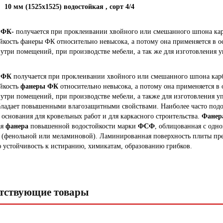
10 мм (1525х1525) водостойкая , сорт 4/4
 ФК-
получается при проклеивании хвойного или смешанного шпона ка
йкость фанеры ФК относительно невысока, а потому она применяется в 
нутри помещений, при производстве мебели, а так же для изготовления 
 ФК
получается при проклеивании хвойного или смешанного шпона кар
йкость
фанеры ФК
относительно невысока, а потому она применяется в
нутри помещений, при производстве мебели, а также для изготовления 
ладает повышенными влагозащитными свойствами. Наиболее часто под
е основания для кровельных работ и для каркасного строительства.
Фанер
ая
фанера
повышенной водостойкости марки
ФСФ
, облицованная с одн
 (фенольной или меламиновой). Ламинированная поверхность плиты пре
 устойчивость к истиранию, химикатам, образованию грибков.
тствующие товары