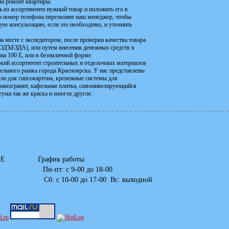
или ремонт квартиры.
ть из ассортимента нужный товар и положить его в
ми номер телефона перезвонит наш менеджер, чтобы
ную консультацию, если это необходимо, и уточнить
а месте с экспедитором, после проверки качества товара
ДА), или путем внесения денежных средств в
ина 100 Е, или в безналичной форме.
окий ассортитент строительных и отделочных материалов
льного рынка города Красноярска. У нас представлены
или для гипсокартона, крепежные системы для
ерамогранит, кафельная плитка, самонивелирующийся
ума так же краска и многое другое.
алинина, д. 100 Е График работы:
-22 Пн-пт: с 9-00 до 18-00
-00 до 17-00 Вс: выходной