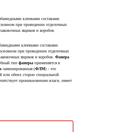
рбамидными клеевыми составами.
основном при проведении отделочных
упаковочных ящиков и коробов.
бамидными клеевыми составами.
 основном при проведении отделочных
упаковочных ящиков и коробов.
Фанера
обный тип
фанеры
применяется в
а
ламинированная (
ФЛМ
) - это
ой или обеих сторон специальной
пятствует проникновению влаги, имеет