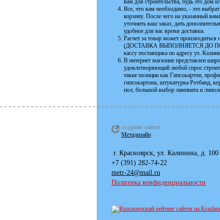
вам для строительства, будь это дом 
Все, что вам необходимо, - это выбра
корзину. После чего на указанный ва
уточнить ваш заказ, дать дополнитель
удобное для вас время доставки.
Расчет за товар может производиться н
(ДОСТАВКА ВЫПОЛНЯЕТСЯ ДО ПОДЪЕЗ
кассу поставщика по адресу ул. Калин
В интернет магазине представлен шир
удовлетворяющий любой спрос строите
такие позиции как Гипсокартон, проф
гипсокартона, штукатурка Ротбанд, к
пол, большой выбор ламината и линоле
создание сайтов
Метадизайн
г. Красноярск, ул. К
+7 (391) 282-74
metr-24@mail.ru
Сб: с 10
Политика конфиденциальности