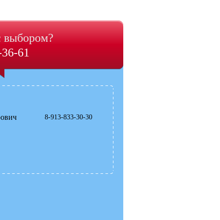
с выбором?
-36-61
рович
8-913-833-30-30