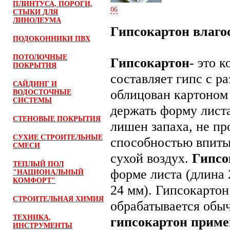
ПЛИНТУСА, ПОРОГИ,
06
СТЫКИ ДЛЯ
ЛИНОЛЕУМА
Гипсокартон влаго
ПОДОКОННИКИ ПВХ
ПОТОЛОЧНЫЕ
Гипсокартон
- это 
ПОКРЫТИЯ
составляет гипс с 
САЙДИНГ И
облицован картоном
ВОДОСТОЧНЫЕ
СИСТЕМЫ
держать форму листа
СТЕНОВЫЕ ПОКРЫТИЯ
лишен запаха, не пр
СУХИЕ СТРОИТЕЛЬНЫЕ
способностью впитыв
СМЕСИ
сухой воздух.
Гипсо
ТЕПЛЫЙ ПОЛ
форме листа (длина 2
"НАЦИОНАЛЬНЫЙ
КОМФОРТ"
24 мм). Гипсокартон
СТРОИТЕЛЬНАЯ ХИМИЯ
обрабатывается обы
ТЕХНИКА,
гипсокартон приме
ИНСТРУМЕНТЫ