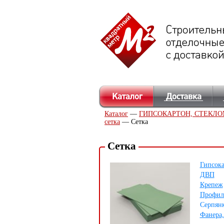
Каталог
—
ГИПСОКАРТОН, СТЕКЛО
сетка
— Сетка
Сетка
Гипсок
ДВП
Крепеж
Профил
Серпянк
Фанера