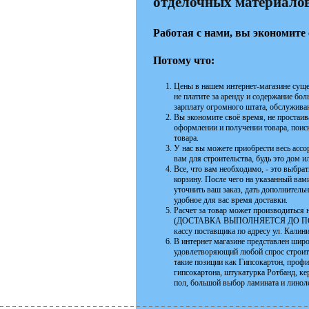
отделочных материалов 
Работая с нами, вы экономите 
Потому что:
Цены в нашем интернет-магазине суще
не платите за аренду и содержание бо
зарплату огромного штата, обслужива
Вы экономите своё время, не простаива
оформлении и получении товара, поиск
товара.
У нас вы можете приобрести весь асс
вам для строительства, будь это дом 
Все, что вам необходимо, - это выбра
корзину. После чего на указанный ва
уточнить ваш заказ, дать дополнитель
удобное для вас время доставки.
Расчет за товар может производиться н
(ДОСТАВКА ВЫПОЛНЯЕТСЯ ДО ПОДЪЕЗ
кассу поставщика по адресу ул. Калин
В интернет магазине представлен шир
удовлетворяющий любой спрос строите
такие позиции как Гипсокартон, проф
гипсокартона, штукатурка Ротбанд, к
пол, большой выбор ламината и линоле