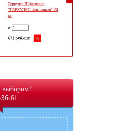
Геркулес Шпаклевка
Грунтовки готовые
"ГЕРКУЛЕС Финишная" 20
Грунтовка проникающая
кг
(ТЕКС) "Оптимум" - 10,0
кг
672 руб./шт.
805 руб./шт.
с выбором?
-36-61