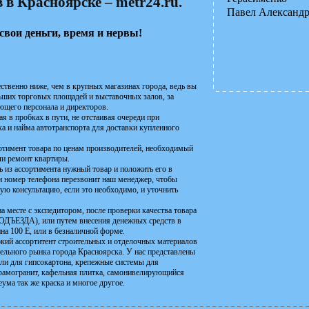
в Красноярске – metr24.ru.
Павел Александ
свои деньги, время и нервы!
ственно ниже, чем в крупных магазинах города, ведь вы
льших торговых площадей и выставочных залов, за
ющего персонала и директоров.
я в пробках в пути, не отстаивая очереди при
а и найма автотранспорта для доставки купленного
ортимент товара по ценам производителей, необходимый
или ремонт квартиры.
ть из ассортимента нужный товар и положить его в
ми номер телефона перезвонит наш менеджер, чтобы
ную консультацию, если это необходимо, и уточнить
а месте с экспедитором, после проверки качества товара
ДА), или путем внесения денежных средств в
ина 100 Е, или в безналичной форме.
окий ассортитент строительных и отделочных материалов
льного рынка города Красноярска. У нас представлены
или для гипсокартона, крепежные системы для
ерамогранит, кафельная плитка, самонивелирующийся
ума так же краска и многое другое.