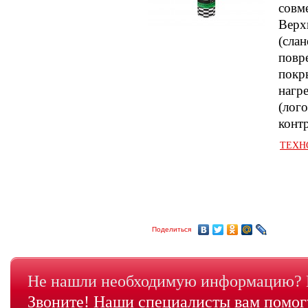
совме
Верх
(слан
повр
покр
нагр
(лог
конт
ТЕХНО
Поделиться
Не нашли необходимую информацию? Н
Звоните! Наши специалисты вам помогу