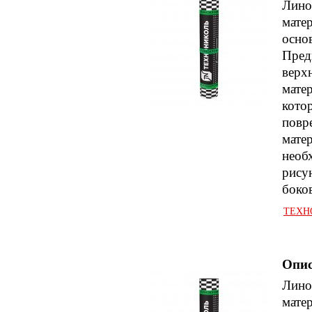
Лино
мате
осно
Предн
верхн
мате
кото
повр
мате
необ
рису
боко
ТЕХНО
Опис
Лино
мате