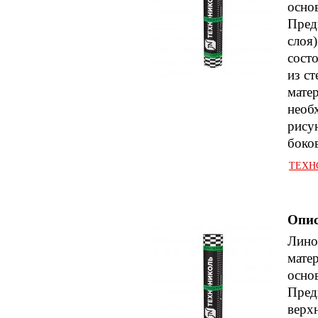
осно
Предн
слоя)
сост
из с
мате
необ
рису
боко
ТЕХНО
Опис
Лино
мате
осно
Предн
верх