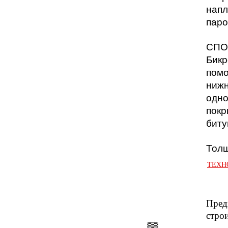
напл
паро
СПО
Бикр
помо
нижн
одно
покр
биту
Толщ
ТЕХНО
Пред
стро