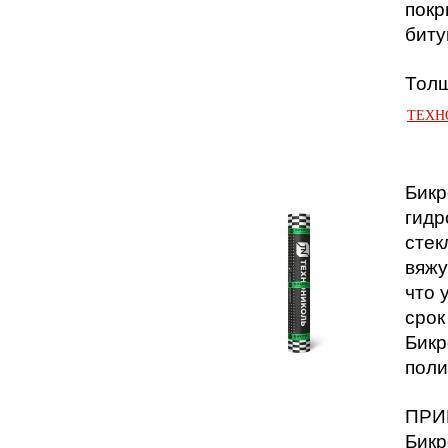
покр
биту
Толщ
ТЕХНО
Бикр
гидр
стек
вяжу
что 
срок
Бикр
поли
ПРИ
Бикр