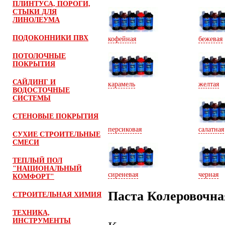
ПЛИНТУСА, ПОРОГИ,
СТЫКИ ДЛЯ
ЛИНОЛЕУМА
ПОДОКОННИКИ ПВХ
кофейная
бежевая
ПОТОЛОЧНЫЕ
ПОКРЫТИЯ
САЙДИНГ И
карамель
желтая
ВОДОСТОЧНЫЕ
СИСТЕМЫ
СТЕНОВЫЕ ПОКРЫТИЯ
персиковая
салатная
СУХИЕ СТРОИТЕЛЬНЫЕ
СМЕСИ
ТЕПЛЫЙ ПОЛ
"НАЦИОНАЛЬНЫЙ
сиреневая
черная
КОМФОРТ"
Паста Колеровочная
СТРОИТЕЛЬНАЯ ХИМИЯ
ТЕХНИКА,
ИНСТРУМЕНТЫ