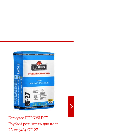
Геркулес ГЕРКУЛЕС"
Водно-дисперсионная
Грубый ровнитель для пола
краска "Тиккурила"
25 кг (48) GF 27
(Финляндия) Краска В/Д