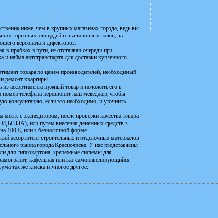
ственно ниже, чем в крупных магазинах города, ведь вы
льших торговых площадей и выставочных залов, за
ющего персонала и директоров.
я в пробках в пути, не отстаивая очереди при
а и найма автотранспорта для доставки купленного
ортимент товара по ценам производителей, необходимый
или ремонт квартиры.
ть из ассортимента нужный товар и положить его в
ми номер телефона перезвонит наш менеджер, чтобы
ную консультацию, если это необходимо, и уточнить
а месте с экспедитором, после проверки качества товара
ДА), или путем внесения денежных средств в
ина 100 Е, или в безналичной форме.
окий ассортитент строительных и отделочных материалов
льного рынка города Красноярска. У нас представлены
или для гипсокартона, крепежные системы для
ерамогранит, кафельная плитка, самонивелирующийся
ума так же краска и многое другое.