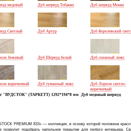
вуд медовый
Дуб шервуд Тобакко
Дуб шервуд Мокко
вуд Светлый
Дуб Артур
Дуб Королевский свет
иэн бежевый
Дуб Шервуд белый
Дуб снежный люкс
иэн коричневый
Дуб туманный люкс
Дуб Лориэн светло-
коричневый
т "ВУДСТОК" (ТАРКЕТТ) 1292*194*8 мм Дуб медовый шервуд
OCK PREMIUM 833» — коллекция, в основу которой положена красота
в позволит подобрать напольное покрытие для любого интерьера. С