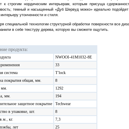
т к строгим нордическим интерьерам, которым присуща сдержанност
вость; темный и насыщенный «Дуб Шервуд мокко» идеально подойдет д
 интерьеру утонченности и стиля.
ря специальной технологии структурной обработки поверхности все
ранили в себе текстуру дерева, которую вы сможете ощутить.
ние продукта:
одукта
NWOOI-41M1032-8E
применения
33
ая система
T'lock
а покрытия общая, мм.
8
 мм.
1292
а, мм.
194
ительное защитное покрытие
Techwear
ство в упаковке, шт.
8
в.м., кг.
7,3
лужбы, лет
25