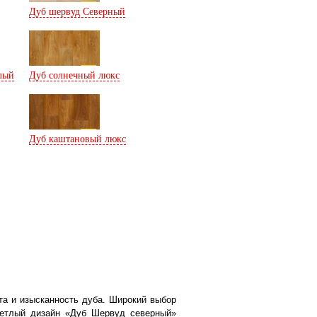
Дуб шервуд Северный
лый
Дуб солнечный люкс
Дуб каштановый люкс
 и изысканность дуба. Широкий выбор
ветлый дизайн «Дуб Шервуд северный»