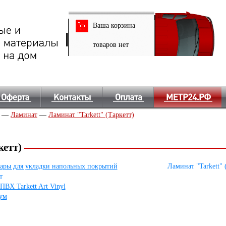
Ваша корзина
товаров нет
—
Ламинат
—
Ламинат "Tarkett" (Таркетт)
кетт)
ары для укладки напольных покрытий
Ламинат "Tarkett" 
т
ПВХ Tarkett Art Vinyl
ум