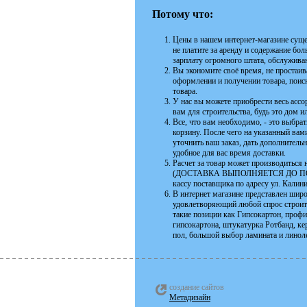
Потому что:
Цены в нашем интернет-магазине суще
не платите за аренду и содержание бо
зарплату огромного штата, обслужива
Вы экономите своё время, не простаива
оформлении и получении товара, поиск
товара.
У нас вы можете приобрести весь асс
вам для строительства, будь это дом 
Все, что вам необходимо, - это выбра
корзину. После чего на указанный ва
уточнить ваш заказ, дать дополнитель
удобное для вас время доставки.
Расчет за товар может производиться н
(ДОСТАВКА ВЫПОЛНЯЕТСЯ ДО ПОДЪЕЗ
кассу поставщика по адресу ул. Калин
В интернет магазине представлен шир
удовлетворяющий любой спрос строите
такие позиции как Гипсокартон, проф
гипсокартона, штукатурка Ротбанд, к
пол, большой выбор ламината и линоле
создание сайтов
Метадизайн