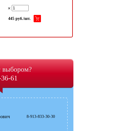
EURO 7 А (Тиккурила) 9 л
445 руб./шт.
8 000 руб./шт.
с выбором?
-36-61
рович
8-913-833-30-30