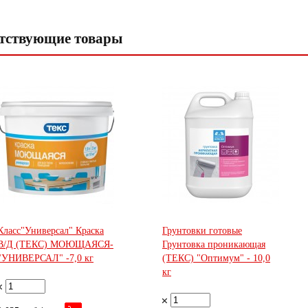
тствующие товары
Класс"Универсал" Краска
Грунтовки готовые
В/Д (ТЕКС) МОЮЩАЯСЯ-
Грунтовка проникающая
"УНИВЕРСАЛ" -7,0 кг
(ТЕКС) "Оптимум" - 10,0
кг