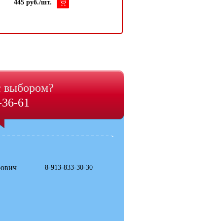
445 руб./шт.
75 руб./шт.
с выбором?
-36-61
рович
8-913-833-30-30