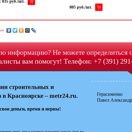
1 035 руб./шт.
805 руб./шт.
ься
ю информацию? Не можете определиться 
листы вам помогут! Телефон: +7 (391) 291
зин строительных и
Герасименко
в Красноярске – metr24.ru.
Павел Александ
свои деньги, время и нервы!
ственно ниже, чем в крупных магазинах города, ведь вы