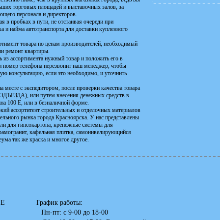
льших торговых площадей и выставочных залов, за
ющего персонала и директоров.
я в пробках в пути, не отстаивая очереди при
а и найма автотранспорта для доставки купленного
ортимент товара по ценам производителей, необходимый
или ремонт квартиры.
ть из ассортимента нужный товар и положить его в
ми номер телефона перезвонит наш менеджер, чтобы
ную консультацию, если это необходимо, и уточнить
а месте с экспедитором, после проверки качества товара
ДА), или путем внесения денежных средств в
ина 100 Е, или в безналичной форме.
окий ассортитент строительных и отделочных материалов
льного рынка города Красноярска. У нас представлены
или для гипсокартона, крепежные системы для
ерамогранит, кафельная плитка, самонивелирующийся
ума так же краска и многое другое.
алинина, д. 100 Е График работы:
-22 Пн-пт: с 9-00 до 18-00