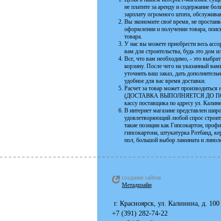
не платите за аренду и содержание бо
зарплату огромного штата, обслужива
Вы экономите своё время, не простаива
оформлении и получении товара, поиск
товара.
У нас вы можете приобрести весь асс
вам для строительства, будь это дом 
Все, что вам необходимо, - это выбра
корзину. После чего на указанный ва
уточнить ваш заказ, дать дополнитель
удобное для вас время доставки.
Расчет за товар может производиться н
(ДОСТАВКА ВЫПОЛНЯЕТСЯ ДО ПОДЪЕЗ
кассу поставщика по адресу ул. Калин
В интернет магазине представлен шир
удовлетворяющий любой спрос строите
такие позиции как Гипсокартон, проф
гипсокартона, штукатурка Ротбанд, к
пол, большой выбор ламината и линоле
создание сайтов
Метадизайн
г. Красноярск, ул. К
+7 (391) 282-74