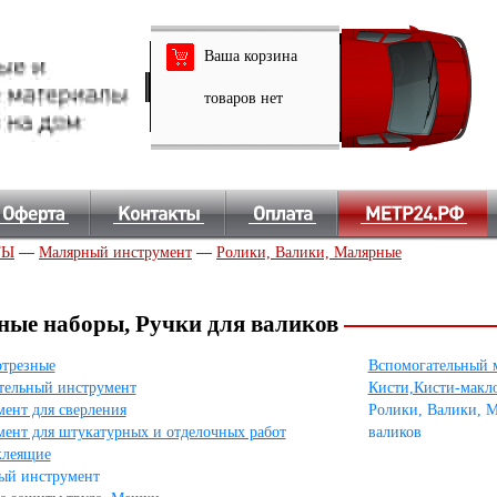
Ваша корзина
товаров нет
ТЫ
—
Малярный инструмент
—
Ролики, Валики, Малярные
ные наборы, Ручки для валиков
отрезные
Вспомогательный 
тельный инструмент
Кисти,Кисти-макл
ент для сверления
Ролики, Валики, М
ент для штукатурных и отделочных работ
валиков
клеящие
ый инструмент