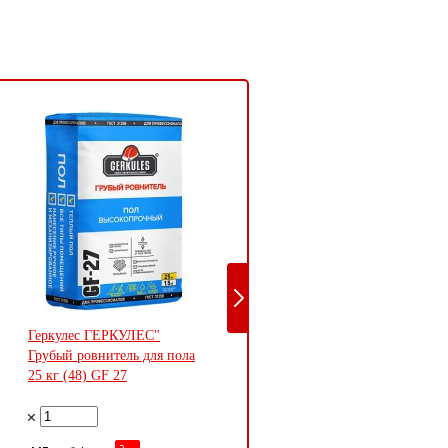
Геркулес ГЕРКУЛЕС"
Лента малярная Лента
Грубый ровнитель для пола
малярная 50 мм * 50 м (36)
25 кг (48) GF 27
Universal