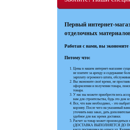
Первый интернет-мага
отделочных материалов 
Работая с нами, вы экономите 
Потому что:
Цены в нашем интернет-магазине суще
не платите за аренду и содержание бо
зарплату огромного штата, обслужива
Вы экономите своё время, не простаива
оформлении и получении товара, поиск
товара.
У нас вы можете приобрести весь асс
вам для строительства, будь это дом 
Все, что вам необходимо, - это выбра
корзину. После чего на указанный ва
уточнить ваш заказ, дать дополнитель
удобное для вас время доставки.
Расчет за товар может производиться н
(ДОСТАВКА ВЫПОЛНЯЕТСЯ ДО ПОДЪЕЗ
кассу поставщика по адресу ул. Калин