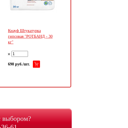
Кнауф Штукатурка
Плиты минеральные Плита
гипсовая "РОТБАНД - 30
"ANGARA" 7мм (8,64м2)
кг"
производство Китай
690 руб./шт.
305 руб./м2
с выбором?
-36-61