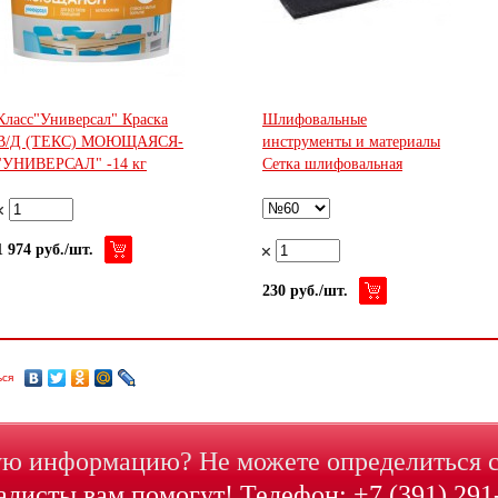
Класс"Универсал" Краска
Шлифовальные
В/Д (ТЕКС) МОЮЩАЯСЯ-
инструменты и материалы
"УНИВЕРСАЛ" -14 кг
Сетка шлифовальная
1 974 руб./шт.
230 руб./шт.
ься
ю информацию? Не можете определиться 
листы вам помогут! Телефон: +7 (391) 291