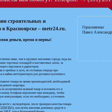
зин строительных и
Герасименко
в Красноярске – metr24.ru.
Павел Александ
свои деньги, время и нервы!
ственно ниже, чем в крупных магазинах города, ведь вы
льших торговых площадей и выставочных залов, за
ющего персонала и директоров.
я в пробках в пути, не отстаивая очереди при
а и найма автотранспорта для доставки купленного
ортимент товара по ценам производителей, необходимый
или ремонт квартиры.
ть из ассортимента нужный товар и положить его в
ми номер телефона перезвонит наш менеджер, чтобы
ную консультацию, если это необходимо, и уточнить
а месте с экспедитором, после проверки качества товара
ДА), или путем внесения денежных средств в
ина 100 Е, или в безналичной форме.